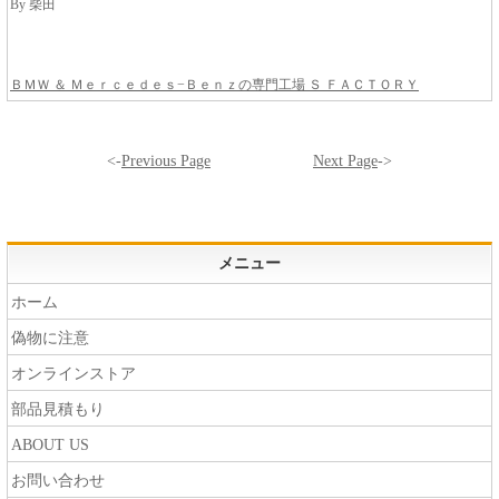
By 柴田
ＢＭＷ ＆ Ｍｅｒｃｅｄｅｓ−Ｂｅｎｚの専門工場 Ｓ ＦＡＣＴＯＲＹ
<-
Previous Page
Next Page
->
メニュー
ホーム
偽物に注意
オンラインストア
部品見積もり
ABOUT US
お問い合わせ