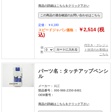
商品の詳細はこちらをクリック下さい
定価： ￥4,180
￥2,514 (税
スピードジャパン価格 ：
込)
代引き・クレジッ
個
ト決済のお客様は
数
こちら
パーツ名：タッチアップペンシ
ル
メーカー：
純正
部品番号： 000-986-2350-8481
OEM番号：
商品の詳細はこちらをクリック下さい