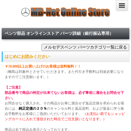
ベンツ部品 オンラインストア パーツ詳細（銀行振込専用）
はじめにお読みください
￥10,800以上お買い上げのお客様は送料無料！！
（離島は対象外とさせていただきます。また代引き手数料は別途必要になり
ますのでご注意願います。）
【ご注意】
部品番号で商品の特定が出来てないお客様は、必ず事前に適合をお問合せ下
さい。
お問合せなく購入され、その商品がお車に適合せず返品交換を求められる場
合には、
純正定価の２０％
のキャンセル料と返品送料、および返金に伴う振
込手数料をお客様にご負担いただいております。
（お支払い前でもショッピ
ングカートに入れて送信された時点でご注文扱いとなります。）
商品は全て税込み表示となっております。