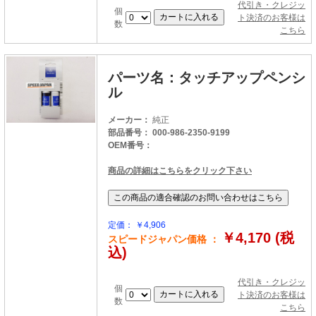
代引き・クレジッ
個
ト決済のお客様は
数
こちら
パーツ名：タッチアップペンシ
ル
メーカー：
純正
部品番号： 000-986-2350-9199
OEM番号：
商品の詳細はこちらをクリック下さい
定価： ￥4,906
￥4,170 (税
スピードジャパン価格 ：
込)
代引き・クレジッ
個
ト決済のお客様は
数
こちら