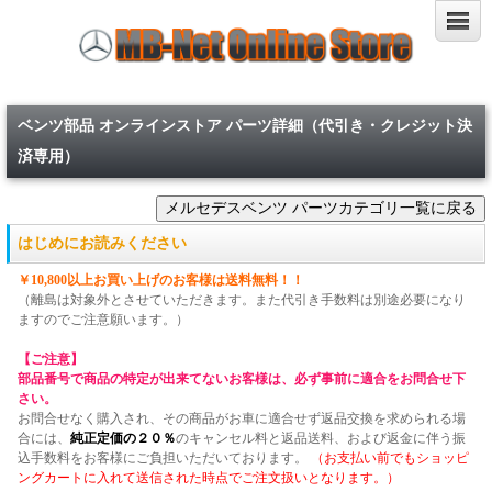
ベンツ部品 オンラインストア パーツ詳細（代引き・クレジット決
済専用）
はじめにお読みください
￥10,800以上お買い上げのお客様は送料無料！！
（離島は対象外とさせていただきます。また代引き手数料は別途必要になり
ますのでご注意願います。）
【ご注意】
部品番号で商品の特定が出来てないお客様は、必ず事前に適合をお問合せ下
さい。
お問合せなく購入され、その商品がお車に適合せず返品交換を求められる場
合には、
純正定価の２０％
のキャンセル料と返品送料、および返金に伴う振
込手数料をお客様にご負担いただいております。
（お支払い前でもショッピ
ングカートに入れて送信された時点でご注文扱いとなります。）