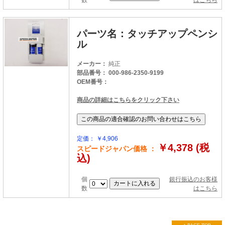
数
はこちら
パーツ名：タッチアップペンシ
ル
メーカー：
純正
部品番号： 000-986-2350-9199
OEM番号：
商品の詳細はこちらをクリック下さい
定価： ￥4,906
￥4,378 (税
スピードジャパン価格 ：
込)
個
銀行振込のお客様
数
はこちら