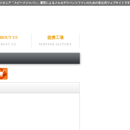
ツのパイオニア「スピードジャパン」運営によるメルセデスベンツファンのための非公式ウェブサイトです
BOUT US
提携工場
ABOUT US
PARTNER FACTORY