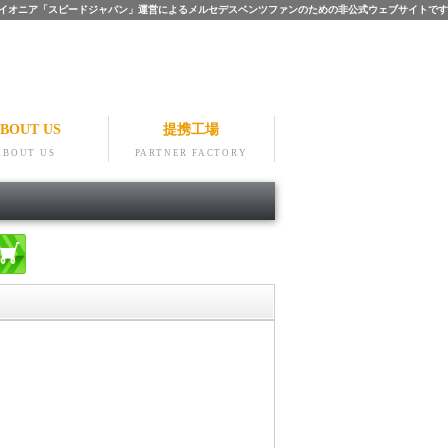
ツのパイオニア「スピードジャパン」運営によるメルセデスベンツファンのための非公式ウェブサイトです
BOUT US
提携工場
ABOUT US
PARTNER FACTORY