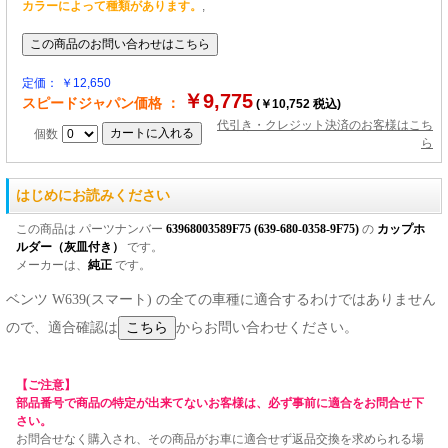
カラーによって種類があります。
,
定価： ￥12,650
￥9,775
スピードジャパン価格 ：
(￥10,752 税込)
代引き・クレジット決済のお客様はこち
個数
ら
はじめにお読みください
この商品は パーツナンバー
63968003589F75 (639-680-0358-9F75)
の
カップホ
ルダー（灰皿付き）
です。
メーカーは、
純正
です。
ベンツ W639(スマート) の全ての車種に適合するわけではありません
ので、適合確認は
からお問い合わせください。
【ご注意】
部品番号で商品の特定が出来てないお客様は、必ず事前に適合をお問合せ下
さい。
お問合せなく購入され、その商品がお車に適合せず返品交換を求められる場