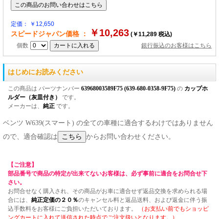
定価： ￥12,650
￥10,263
スピードジャパン価格 ：
(￥11,289 税込)
個数
銀行振込のお客様はこちら
はじめにお読みください
この商品は パーツナンバー
63968003589F75 (639-680-0358-9F75)
の
カップホ
ルダー（灰皿付き）
です。
メーカーは、
純正
です。
ベンツ W639(スマート) の全ての車種に適合するわけではありません
ので、適合確認は
からお問い合わせください。
【ご注意】
部品番号で商品の特定が出来てないお客様は、必ず事前に適合をお問合せ下
さい。
お問合せなく購入され、その商品がお車に適合せず返品交換を求められる場
合には、
純正定価の２０％
のキャンセル料と返品送料、および返金に伴う振
込手数料をお客様にご負担いただいております。
（お支払い前でもショッピ
ングカートに入れて送信された時点でご注文扱いとなります。）