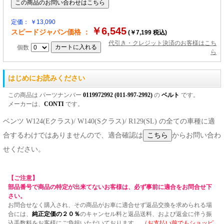
定価： ￥13,090
￥6,545
スピードジャパン価格 ：
(￥7,199 税込)
代引き・クレジット決済のお客様はこち
個数
ら
はじめにお読みください
この商品は パーツナンバー
0119972992 (011-997-2992)
の
ベルト
です。
メーカーは、
CONTI
です。
ベンツ W124(Eクラス)/ W140(Sクラス)/ R129(SL) の全ての車種に適
合するわけではありませんので、適合確認は
からお問い合わ
せください。
【ご注意】
部品番号で商品の特定が出来てないお客様は、必ず事前に適合をお問合せ下
さい。
お問合せなく購入され、その商品がお車に適合せず返品交換を求められる場
合には、
純正定価の２０％
のキャンセル料と返品送料、および返金に伴う振
込手数料をお客様にご負担いただいております。
（お支払い前でもショッピ