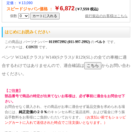
定価： ￥13,090
￥6,872
スピードジャパン価格 ：
(￥7,559 税込)
個数
銀行振込のお客様はこちら
はじめにお読みください
この商品は パーツナンバー
0119972992 (011-997-2992)
の
ベルト
です。
メーカーは、
CONTI
です。
ベンツ W124(Eクラス)/ W140(Sクラス)/ R129(SL) の全ての車種に適
合するわけではありませんので、適合確認は
からお問い合わ
せください。
【ご注意】
部品番号で商品の特定が出来てないお客様は、必ず事前に適合をお問合せ下
さい。
お問合せなく購入され、その商品がお車に適合せず返品交換を求められる場
合には、
純正定価の２０％
のキャンセル料と返品送料、および返金に伴う振
込手数料をお客様にご負担いただいております。
（お支払い前でもショッピ
ングカートに入れて送信された時点でご注文扱いとなります。）