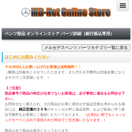
ベンツ部品 オンラインストア パーツ詳細（銀行振込専用）
はじめにお読みください
￥10,800以上お買い上げのお客様は送料無料！！
（離島は対象外とさせていただきます。また代引き手数料は別途必要になり
ますのでご注意願います。）
【ご注意】
部品番号で商品の特定が出来てないお客様は、必ず事前に適合をお問合せ下
さい。
お問合せなく購入され、その商品がお車に適合せず返品交換を求められる場
合には、
純正定価の２０％
のキャンセル料と返品送料、および返金に伴う振
込手数料をお客様にご負担いただいております。
（お支払い前でもショッピ
ングカートに入れて送信された時点でご注文扱いとなります。）
商品は全て税込み表示となっております。