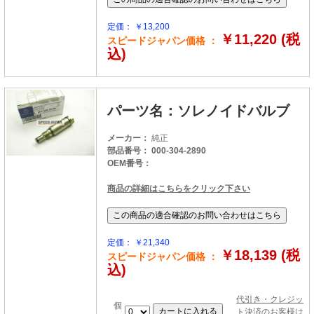
定価： ￥13,200
￥11,220 (税
スピードジャパン価格 ：
込)
パーツ名：ソレノイドバルブ
メーカー：
純正
部品番号： 000-304-2890
OEM番号：
商品の詳細はこちらをクリック下さい
定価： ￥21,340
￥18,139 (税
スピードジャパン価格 ：
込)
代引き・クレジッ
個
ト決済のお客様は