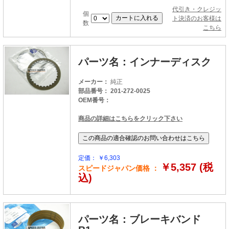
代引き・クレジッ
個
ト決済のお客様は
数
こちら
パーツ名：インナーディスク
メーカー：
純正
部品番号： 201-272-0025
OEM番号：
商品の詳細はこちらをクリック下さい
定価： ￥6,303
￥5,357 (税
スピードジャパン価格 ：
込)
パーツ名：ブレーキバンド