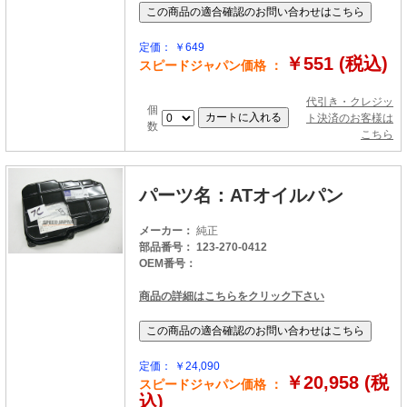
定価： ￥649
￥551 (税込)
スピードジャパン価格 ：
代引き・クレジッ
個
ト決済のお客様は
数
こちら
パーツ名：ATオイルパン
メーカー：
純正
部品番号： 123-270-0412
OEM番号：
商品の詳細はこちらをクリック下さい
定価： ￥24,090
￥20,958 (税
スピードジャパン価格 ：
込)