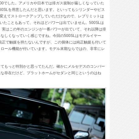
500でした。アメリカや日本では排ガス規制が厳しくなっていた
60SLを用意したんだと思います。といってもシリンダーやピス
を変えてストロークアップしていただけなので、レブリミットは
いたこともあって、それほどパワーは出ていません。500SLは
が、実はこの年のエンジンが一番パワーが出ていて、それ以降は排
なしくなっていく感じですね。今回の500SLはモデルイヤー
どが純正で触媒を持たないんですが、この個体には純正触媒も付いて
ントロール機能が付いています。モデル末期ならではの、非常にレ
Lってもっと特別かと思ってたんだ。確かにメルセデスのコンバー
沢な存在だけど、プラットホームがセダンと同じというのはね