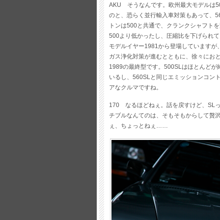
AKU そうなんです。欧州最大モデルは
のと、恐らく並行輸入車対策もあって、5
トンは500と共通で、クランクシャフト
500より低かったし、圧縮比を下げられて
モデルイヤー1981から登場しています
ガス浄化対策が進むとともに、徐々におと
1989の最終型です。500SLはほとん
いるし、560SLと同じエミッションコ
アなクルマですね。
170 なるほどねぇ。話を戻すけど、S
チブルなんてのは、そもそもからして贅
ぇ、ちょっとねぇ……