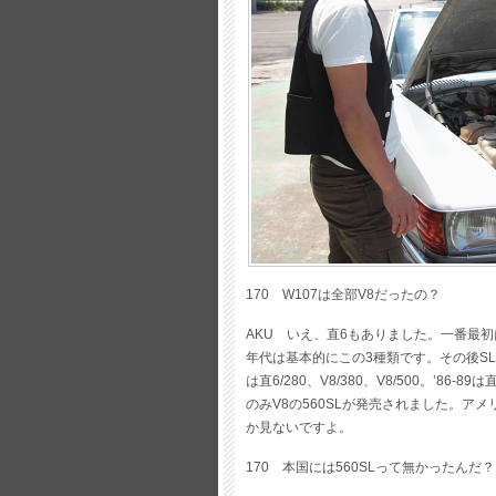
170 W107は全部V8だったの？
AKU いえ、直6もありました。一番最初はV
年代は基本的にこの3種類です。その後SLC
は直6/280、V8/380、V8/500。’86-
のみV8の560SLが発売されました。ア
か見ないですよ。
170 本国には560SLって無かったんだ？