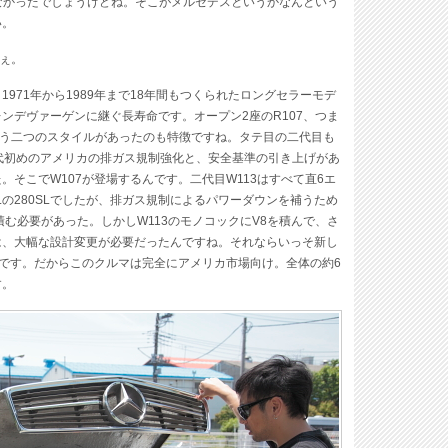
なかったでしょうけどね。そこがメルセデスというかなんという
い。
ねぇ。
、1971年から1989年まで18年間もつくられたロングセラーモデ
ンデヴァーゲンに継ぐ長寿命です。オープン2座のR107、つま
という二つのスタイルがあったのも特徴ですね。タテ目の二代目も
代初めのアメリカの排ガス規制強化と、安全基準の引き上げがあ
そこでW107が登場するんです。二代目W113はすべて直6エ
Lの280SLでしたが、排ガス規制によるパワーダウンを補うため
む必要があった。しかしW113のモノコックにV8を積んで、さ
は、大幅な設計変更が必要だったんですね。それならいっそ新し
7です。だからこのクルマは完全にアメリカ市場向け。全体の約6
す。