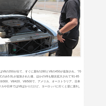
8の350が出て、すぐに直6の280とV8の450が追加され、’70
のみ5.0Lが追加された後、ほかのV8も順次拡大されて’81-85
89は直6/300、V8/420、V8/500で、アメリカ、オーストラリア、日本
メリカや日本ではV8ばかりだけど、ヨーロッパに行くと逆に直6し