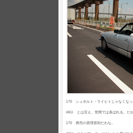
170 シュポルト・ライヒトじゃなくな
AKU とは言え、世間では喜ばれる。だ
170 商売の原理原則だわな。