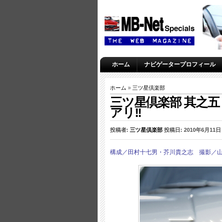
ホーム
ナビゲータープロフィール
ホーム
»
三ツ星倶楽部
三ツ星倶楽部 其之五 W1
アリ!!
投稿者:
三ツ星倶楽部
投稿日: 2010年6月11日 –
構成／田村十七男・芥川貴之志 撮影／