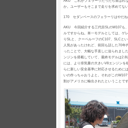
AKU これがフェラーリだったら喜ばれ
か。ユーザーもそこまで走りを求めてな
170 セダンベースのフェラーリはやだ
AKU 今回紹介する三代目SLのW107も
ルですからね。単一モデルとしては、ゲレ
りSLと、クーペルーフのC107、SLC
人気があったけれど、前回も話した70年
ったことで、大幅な手直しに迫られました。
ンジンを搭載していて、最終モデルは2.8
には、より排気量の大きいV8エンジンを積
らに新しい安全基準に対応させるために
いの作っちゃおうよと。それがこのW10
割がアメリカに輸出されたということで