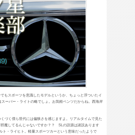
の中でもスポーツを意識したモデルというか、ちょっと浮ついたイ
はスーパー・ライトの略でしょ。お気軽ベンツだからね。西海岸
つくづく僕ら世代には偏狭さを感じますよ。リアルタイムで見た
邪魔してるんじゃないですか？？ SLの語源は諸説あります
 シュポルト・ライヒト。軽量スポーツカーという意味だったようで