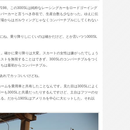
198。この300SLは純粋なレーシングカーをロードゴーイング
ーパーカーと言うべき存在で、生産台数も少なかった。ゆえに伝
市場からはガルウィングじゃなくコンバーチブルにしてくれない
にね。乗り降りしにくいのは確かだけど。とか言いつつ300SL
よ。確かに乗り降りは大変。スカートの女性は嫌がったでしょう
ストを無視することはできず、300SLのコンバーチブルをつく
こっちは最初からコンバーチブル。
れはあれでカッコいいけどね。
トホームを乗用車と共有したことなんです。見た目は300SLによく
ーも300SLと共通だったりするんですけど、土台はフツーのセ
る。だから190SLはアメリカを中心に大ヒットした。それ以