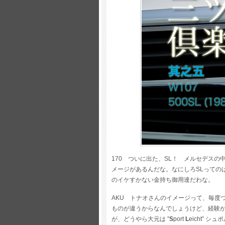
170 ついに出た、SL！ メルセデス
メージがあるんだな。なにしろSLっての
のイケすかない金持ち御用達だわな。
AKU トナオさんのイメージって、毎度
ものが違うからなんでしょうけど、経験が
が、どうやら大元は ”
S
port
L
eicht”