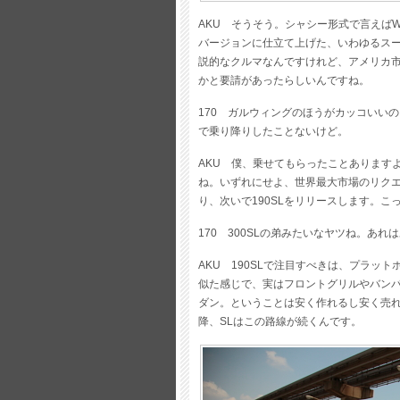
AKU そうそう。シャシー形式で言えばW
バージョンに仕立て上げた、いわゆるス
説的なクルマなんですけれど、アメリカ
かと要請があったらしいんですね。
170 ガルウィングのほうがカッコいいの
で乗り降りしたことないけど。
AKU 僕、乗せてもらったことあります
ね。いずれにせよ、世界最大市場のリクエ
り、次いで190SLをリリースします。
170 300SLの弟みたいなヤツね。あ
AKU 190SLで注目すべきは、プラッ
似た感じで、実はフロントグリルやバンパ
ダン。ということは安く作れるし安く売れ
降、SLはこの路線が続くんです。