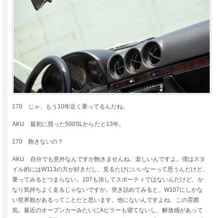
170 じゃ、もう10年近く乗ってるんだね。
AKU 最初に買った500SLからだと13年。
170 飽きないの？
AKU 自分でも意外なんですが飽きませんね。楽しいんですよ。僕はスタ
イル的にはW113の方が好きだし、見るたびにいいなーって思うんだけど、
乗ってみるとつまらない。107も決してスポーティではないんだけど、か
なり気持ちよく走るじゃないですか。突き詰めてみると、W107にしかな
い世界観があるってことだと思います。他にないんですよね、この雰囲
気。最近のオープンカーみたいにAピラーも寝てないし、解放感があって