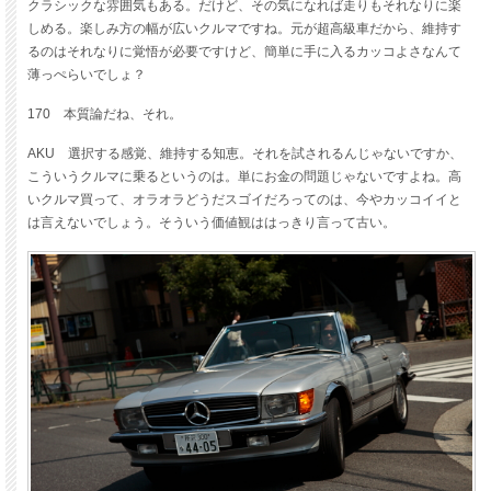
クラシックな雰囲気もある。だけど、その気になれば走りもそれなりに楽
しめる。楽しみ方の幅が広いクルマですね。元が超高級車だから、維持す
るのはそれなりに覚悟が必要ですけど、簡単に手に入るカッコよさなんて
薄っぺらいでしょ？
170 本質論だね、それ。
AKU 選択する感覚、維持する知恵。それを試されるんじゃないですか、
こういうクルマに乗るというのは。単にお金の問題じゃないですよね。高
いクルマ買って、オラオラどうだスゴイだろってのは、今やカッコイイと
は言えないでしょう。そういう価値観ははっきり言って古い。