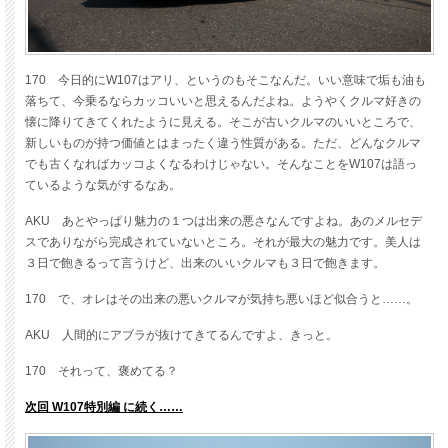
170 今日的にW107はアリ、というのもそこなんだ。いい意味で垢も油も
落ちて、今乗るならカッコいいと思えるんだよね。ようやくクルマ好きの
懐に降りてきてくれたように見える。そこが古いクルマのいいところで、
新しいものが持つ価値とはまったく違う性質がある。ただ、どんなクルマ
でも古くなればカッコよくなるわけじゃない。そんなことをW107は語っ
ているような気がするなあ。
AKU あとやっぱり魅力の１つは出来の悪さなんですよね。あのメルセデ
スでありながら完成されていないところ。それが最大の魅力です。美人は
３日で飽きるって言うけど、出来のいいクルマも３日で飽きます。
170 で、オレはその出来の悪いクルマが気持ち悪いほど似合うと……。
AKU 人間的にアブラが抜けてきてるんですよ、きっと。
170 それって、褒めてる？
次回 W107特別編 に続く……