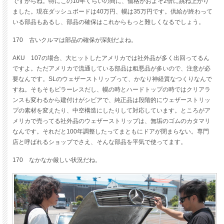
ですからね。特にこの10年くらいの間に、価格がおよそ2倍に跳ね上がり
ました。現在ダッシュボードは40万円、幌は35万円です。供給が終わって
いる部品もあるし、部品の確保はこれからもっと難しくなるでしょう。
170 古いクルマは部品の確保が深刻だよね。
AKU 107の場合、大ヒットしたアメリカでは社外品が多く出回ってるん
ですよ。ただアメリカで流通している部品は粗悪品が多いので、注意が必
要なんです。SLのウェザーストリップって、かなり神経質なつくりなんで
すね。そもそもピラーレスだし、幌の時とハードトップの時ではクリアラ
ンスも変わるから建付けがシビアで、純正品は段階的にウェザーストリッ
プの素材を変えたり、中空構造にしたりして対応しています。ところがア
メリカで売ってる社外品のウェザーストリップは、無垢のゴムのカタマリ
なんです。それだと100年調整したってまともにドアが閉まらない。専門
店と呼ばれるショップでさえ、そんな部品を平気で使ってます。
170 なかなか厳しい状況だね。