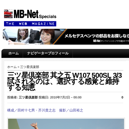
ホーム
ナビゲータープロフィール
ホーム
»
三ツ星倶楽部
三ツ星倶楽部 其之五 W107 500SL 3/3
試されるのは、選択する感覚と維持
する知恵
投稿者:
三ツ星倶楽部
投稿日: 2010年7月2日 – 00:00
0
構成／田村十七男・芥川貴之志 撮影／山田裕之