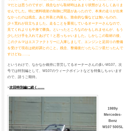
マだとは思うのですが、残念ながら取材時はあまり状態がよろしくありま
せんでした。特に燃料噴射の制御に問題があったので、本来の走りが出来
なかったのは残念。あと外装と内装も、致命的な傷などは無いものの、
少々荒れが目立ちました。走ることを重視しているオーナーさんなので、
見てくれよりも中身で勝負。といったところなのかもしれませんが、もう
少しだけ手を入れてあげて！と思っちゃいました。しかしこの取材の後、
このクルマはエスファクトリーに入庫しまして、エンジンと足回りの整備
を受けて現在は絶好調とのこと。残念、整備後だったら二ツ星だったんで
すけどね……。
というわけで、なかなか維持に苦労してるオーナーさんの多いW107。次
号では特別編として、W107のウィークポイントなどを特集しちゃいます
ので、請うご期待。
>
次回特別編に続く……
1989y
Mercedes-
Benz
W107 500SL