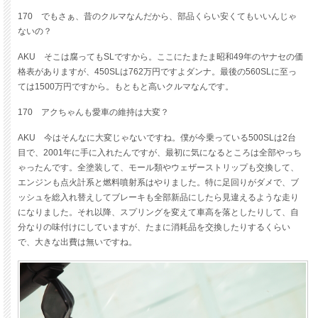
170 でもさぁ、昔のクルマなんだから、部品くらい安くてもいいんじゃ
ないの？
AKU そこは腐ってもSLですから。ここにたまたま昭和49年のヤナセの価
格表がありますが、450SLは762万円ですよダンナ。最後の560SLに至っ
ては1500万円ですから。もともと高いクルマなんです。
170 アクちゃんも愛車の維持は大変？
AKU 今はそんなに大変じゃないですね。僕が今乗っている500SLは2台
目で、2001年に手に入れたんですが、最初に気になるところは全部やっち
ゃったんです。全塗装して、モール類やウェザーストリップも交換して、
エンジンも点火計系と燃料噴射系はやりました。特に足回りがダメで、ブ
ッシュを総入れ替えしてブレーキも全部新品にしたら見違えるような走り
になりました。それ以降、スプリングを変えて車高を落としたりして、自
分なりの味付けにしていますが、たまに消耗品を交換したりするくらい
で、大きな出費は無いですね。