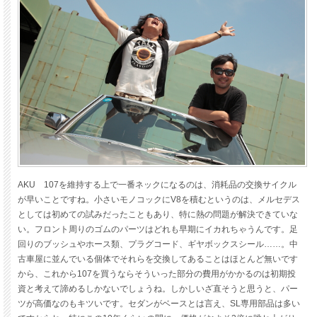
AKU 107を維持する上で一番ネックになるのは、消耗品の交換サイクル
が早いことですね。小さいモノコックにV8を積むというのは、メルセデス
としては初めての試みだったこともあり、特に熱の問題が解決できていな
い。フロント周りのゴムのパーツはどれも早期にイカれちゃうんです。足
回りのブッシュやホース類、プラグコード、ギヤボックスシール……。中
古車屋に並んでいる個体でそれらを交換してあることはほとんど無いです
から、これから107を買うならそういった部分の費用がかかるのは初期投
資と考えて諦めるしかないでしょうね。しかしいざ直そうと思うと、パー
ツが高価なのもキツいです。セダンがベースとは言え、SL専用部品は多い