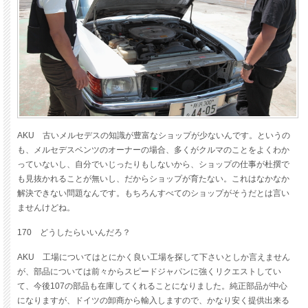
AKU 古いメルセデスの知識が豊富なショップが少ないんです。というの
も、メルセデスベンツのオーナーの場合、多くがクルマのことをよくわか
っていないし、自分でいじったりもしないから、ショップの仕事が杜撰で
も見抜かれることが無いし、だからショップが育たない。これはなかなか
解決できない問題なんです。もちろんすべてのショップがそうだとは言い
ませんけどね。
170 どうしたらいいんだろ？
AKU 工場についてはとにかく良い工場を探して下さいとしか言えません
が、部品については前々からスピードジャパンに強くリクエストしてい
て、今後107の部品も在庫してくれることになりました。純正部品が中心
になりますが、ドイツの卸商から輸入しますので、かなり安く提供出来る