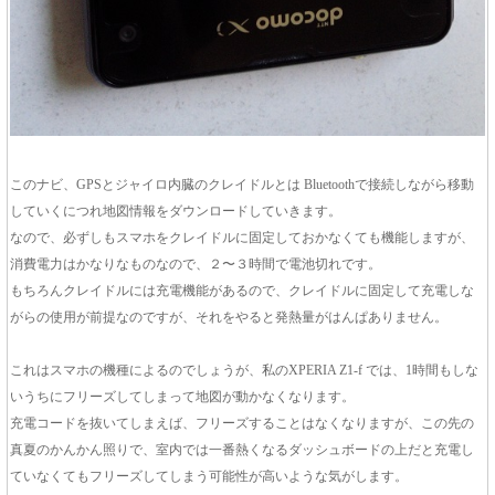
このナビ、GPSとジャイロ内臓のクレイドルとは Bluetoothで接続しながら移動
していくにつれ地図情報をダウンロードしていきます。
なので、必ずしもスマホをクレイドルに固定しておかなくても機能しますが、
消費電力はかなりなものなので、２〜３時間で電池切れです。
もちろんクレイドルには充電機能があるので、クレイドルに固定して充電しな
がらの使用が前提なのですが、それをやると発熱量がはんぱありません。
これはスマホの機種によるのでしょうが、私のXPERIA Z1-f では、1時間もしな
いうちにフリーズしてしまって地図が動かなくなります。
充電コードを抜いてしまえば、フリーズすることはなくなりますが、この先の
真夏のかんかん照りで、室内では一番熱くなるダッシュボードの上だと充電し
ていなくてもフリーズしてしまう可能性が高いような気がします。