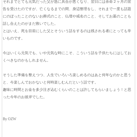
それまでとても元気だった父が急に具合が悪くなり、翌日には余命２ヶ月の宣
告を受けたのですが、亡くなるまでの間、身辺整理をし、それまで一度も話題
にのぼったことのないお葬式のこと、仏壇や戒名のこと、そしてお墓のことも
話し合えたのがまだ救いでした。
とはいえ、死を目前にした父とそういう話をするのは残される者にとっても辛
いものです。
今はいくら元気でも、いや元気な時にこそ、こういう話を子供たちにはしてお
くべきなのかもしれません。
そうした準備を整えつつ、人生でいろいろ楽しめるのはあと何年なのかと思う
と、今楽しんでおかないと何時楽しむんだという話です。
趣味に時間とお金を多少注ぎ込むくらいのことは許してもらいましょう！と思
った今年のお彼岸でした。
By OZW