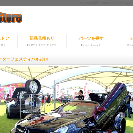
MB-Netは純正・OEMベンツパー
ストア
部品見積もり
パーツを探す
S
ORE
PARTS ESTIMATE
Parts Search
MB-
ターフェスティバル2014