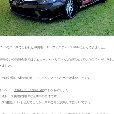
日〜28日の二日間で行われた沖縄モーターフェスティバル2014に行ってきました。
のデモランや特設会場ではジムカーナやドリフトなどが行われていたのですが、それ
きました。
たのは沖縄にも比較的新しいモデルのスーパーカーが多いことです。
イベント、
去年紹介した沖縄IMP
によるものでした。
公道レース実現に向けて活動中の団体です。
ース開催は叶いませんでしたが、来年こそは実現してほしいですね。