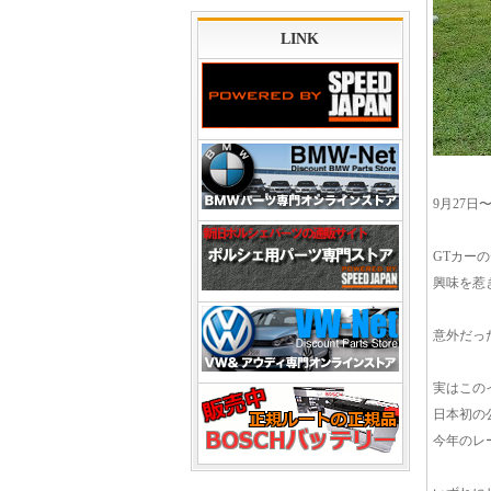
LINK
9月27
GTカー
興味を惹
意外だっ
実はこの
日本初の
今年のレ