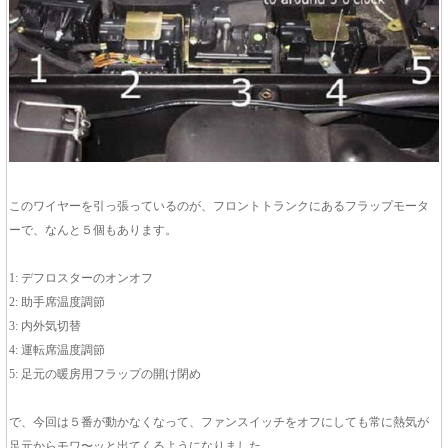
このワイヤーを引っ張っているのが、フロントトランクにあるフラップモータ
ーで、なんと５個もあります。
1: デフロスターのオンオフ
2: 助手席温度調節
3: 内外気切替
4: 運転席温度調節
5: 足元の暖房用フラップの開け閉め
で、今回は５番が動かなくなって、ファンスイッチをオフにしても常に熱気が
足元からモワ〜ッと出てくるようになりました。