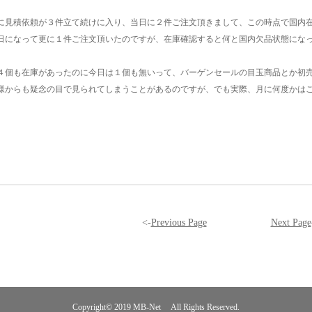
に見積依頼が３件立て続けに入り、当日に２件ご注文頂きまして、この時点で国内
日になって更に１件ご注文頂いたのですが、在庫確認すると何と国内欠品状態にな
４個も在庫があったのに今日は１個も無いって、バーゲンセールの目玉商品とか初
様からも疑念の目で見られてしまうことがあるのですが、でも実際、月に何度かは
<-
Previous Page
Next Page
Copyright© 2019
MB-Net
All Rights Reserved.