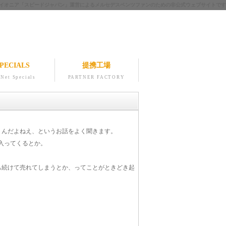
ツのパイオニア「スピードジャパン」運営によるメルセデスベンツファンのための非公式ウェブサイトです
PECIALS
提携工場
Net Specials
PARTNER FACTORY
くんだよねえ、というお話をよく聞きます。
入ってくるとか。
も続けて売れてしまうとか、ってことがときどき起