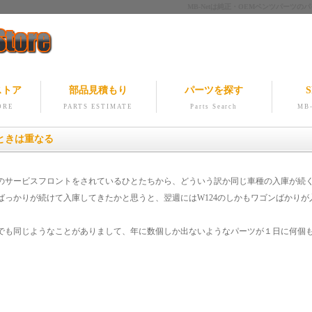
MB-Netは純正・OEMベンツパー
ストア
部品見積もり
パーツを探す
S
ORE
PARTS ESTIMATE
Parts Search
MB-
ときは重なる
のサービスフロントをされているひとたちから、どういう訳か同じ車種の入庫が続
ばっかりが続けて入庫してきたかと思うと、翌週にはW124のしかもワゴンばかりが
でも同じようなことがありまして、年に数個しか出ないようなパーツが１日に何個
。