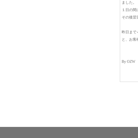
ました。
１日の間
その後翌
昨日まで
と、お客
By OZW