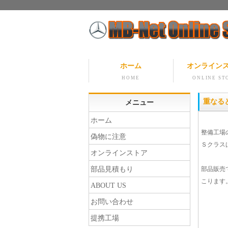
ホーム
オンライン
HOME
ONLINE ST
重なる
メニュー
ホーム
整備工場
偽物に注意
Ｓクラス
オンラインストア
部品見積もり
部品販売
こります
ABOUT US
お問い合わせ
提携工場