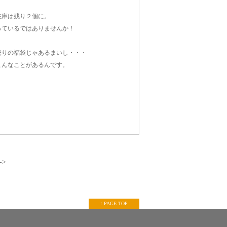
在庫は残り２個に。
っているではありませんか！
売りの福袋じゃあるまいし・・・
こんなことがあるんです。
->
↑ PAGE TOP