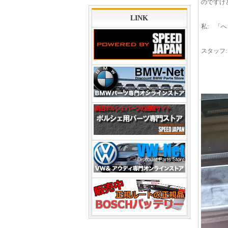
のですけ
LINK
私: 「
スタッフ