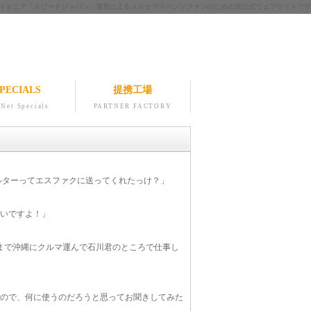
ツのパイオニア「スピードジャパン」運営によるメルセデスベンツファンのための非公式ウェブサイトです
PECIALS
提携工場
Net Specials
PARTNER FACTORY
ィルターってエスファクに送ってくれたっけ？」
ないですよ！」
まで沖縄にクルマ運んで石川君のところで仕事し
るので、何に使うのだろうと思ってお聞きしてみた