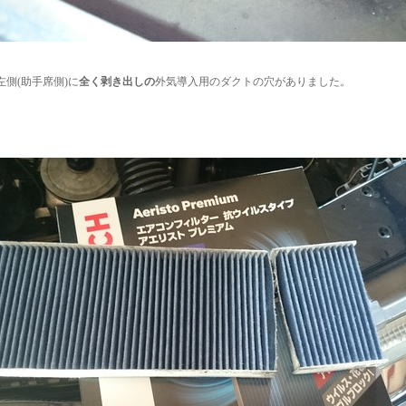
左側(助手席側)に
全く剥き出しの
外気導入用のダクトの穴がありました。