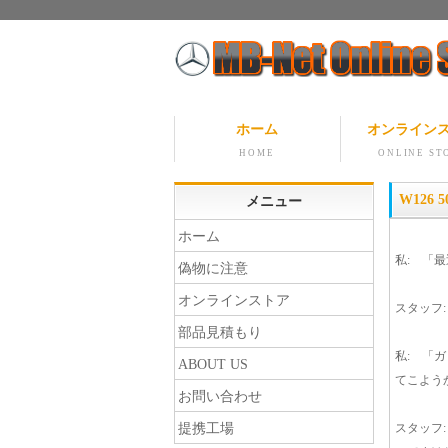
ホーム
オンライン
HOME
ONLINE ST
W126 
メニュー
ホーム
私: 「
偽物に注意
オンラインストア
スタッフ
部品見積もり
私: 「
ABOUT US
てこよう
お問い合わせ
提携工場
スタッフ