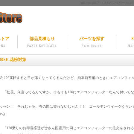
MB-Netは純正・OEMベンツパー
ストア
部品見積もり
パーツを探す
S
ORE
PARTS ESTIMATE
Parts Search
MB-
500SE 花粉対策
最近 126運転すると目が痒くなってくるんだけど、納車前整備のときにエアコンフ
: 「社長、何言ってるんですか。そもそも126にエアコンフィルターなんて付いて
ガッ〜ン！ それじゃあ、春の間は乗れないじゃん！！ ゴールデンウイークくらい
かな」
: 「126乗りのお得意様達が皆さん国産用の同じエアコンフィルターの注文をされ