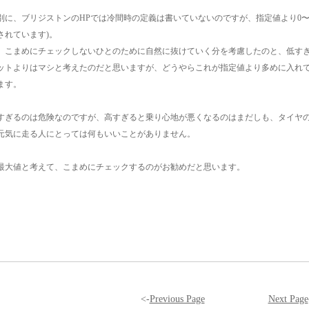
別に、ブリジストンのHPでは冷間時の定義は書いていないのですが、指定値より0〜2
されています)。
、こまめにチェックしないひとのために自然に抜けていく分を考慮したのと、低す
ットよりはマシと考えたのだと思いますが、どうやらこれが指定値より多めに入れ
ます。
すぎるのは危険なのですが、高すぎると乗り心地が悪くなるのはまだしも、タイヤ
元気に走る人にとっては何もいいことがありません。
最大値と考えて、こまめにチェックするのがお勧めだと思います。
<-
Previous Page
Next Page