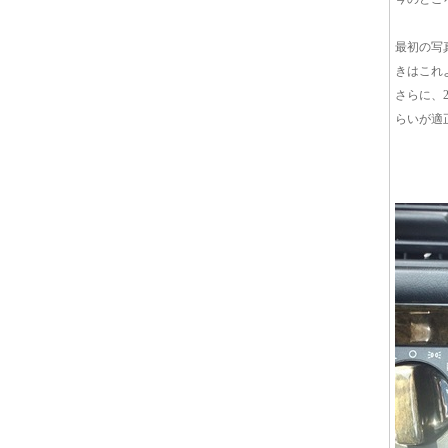
最初の写
きはこれ
さらに、2
らいが適