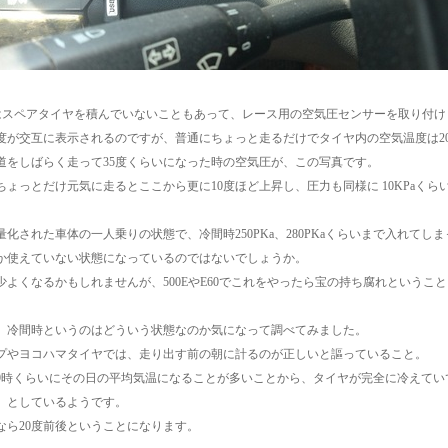
0はスペアタイヤを積んでいないこともあって、レース用の空気圧センサーを取り付け
度が交互に表示されるのですが、普通にちょっと走るだけでタイヤ内の空気温度は20
道をしばらく走って35度くらいになった時の空気圧が、この写真です。
ちょっとだけ元気に走るとここから更に10度ほど上昇し、圧力も同様に 10KPaくら
化された車体の一人乗りの状態で、冷間時250PKa、280PKaくらいまで入れてしまって
か使えていない状態になっているのではないでしょうか。
少よくなるかもしれませんが、500EやE60でこれをやったら宝の持ち腐れというこ
、冷間時というのはどういう状態なのか気になって調べてみました。
プやヨコハマタイヤでは、走り出す前の朝に計るのが正しいと謳っていること。
9時くらいにその日の平均気温になることが多いことから、タイヤが完全に冷えてい
」としているようです。
なら20度前後ということになります。