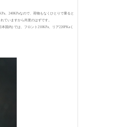
a、240KPaなので、荷物もなくひとりで乗ると
されていますから尚更のはずです。
本国内) では、フロント210KPa、リア220PKaく