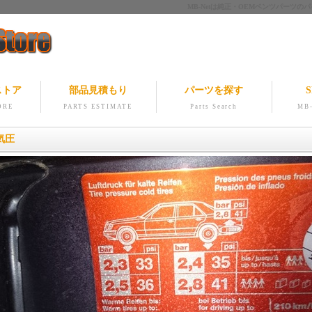
MB-Netは純正・OEMベンツパー
ストア
部品見積もり
パーツを探す
S
ORE
PARTS ESTIMATE
Parts Search
MB-
気圧