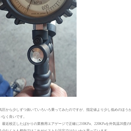
気圧から少しずつ抜いていろいろ乗ってみたのですが、指定値より少し低めのほう
いなく良いです。
、最近校正したばかりの業務用エアゲージで正確に210KPa、220KPaを外気温20
ろ少なくとも都内ではこれがベストな設定ではないかと思っています。