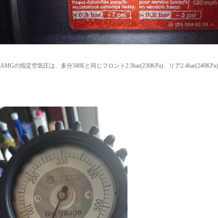
60 AMGの指定空気圧は、多分500Eと同じフロント2.3bar(230KPa)、リア2.4bar(240KPa