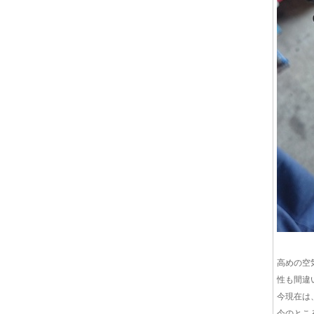
高めの空
性も間違
今現在は
今のとこ