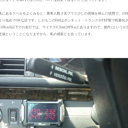
真にあるラベルをよくみると、乗車人数３名プラス少しの荷物を積んだ状態で、230KP
より低めでOKな訳です。しかもこのE60はボンネット・トランクがFRP製で軽量化
10Km/h以下での走行では、マイナス0.2bar(20PKa)とありますので、都内 (というか日
正値ということになりますから、私の感覚とも合っています。