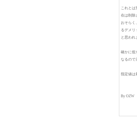
これとは
在は削除
おそらく
るデメリ
と思われ
確かに低
なるので
指定値は
By OZW