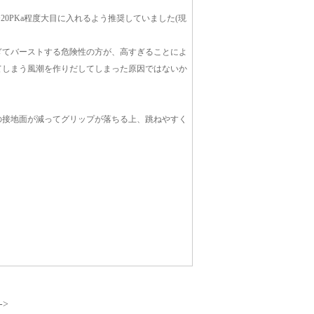
0PKa程度大目に入れるよう推奨していました(現
ぎてバーストする危険性の方が、高すぎることによ
てしまう風潮を作りだしてしまった原因ではないか
の接地面が減ってグリップが落ちる上、跳ねやすく
->