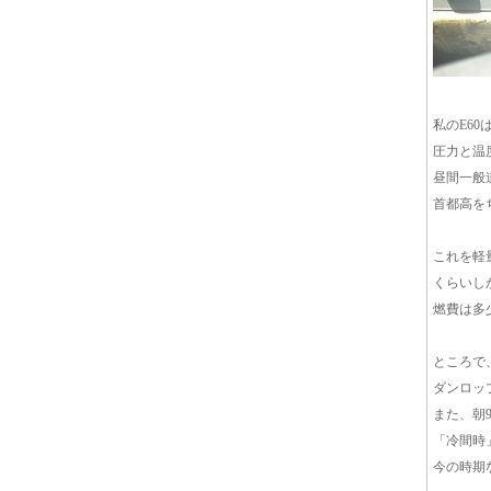
私のE6
圧力と温
昼間一般
首都高を
これを軽量
くらいし
燃費は多
ところで
ダンロッ
また、朝
「冷間時
今の時期