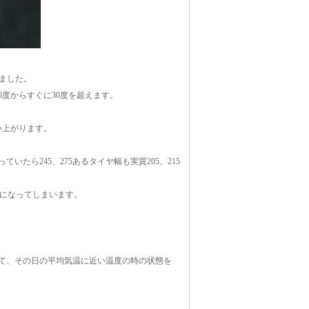
ました。
度からすぐに30度を超えます。
い上がります。
いたら245、275あるタイヤ幅も実質205、215
とになってしまいます。
て、その日の平均気温に近い温度の時の状態を