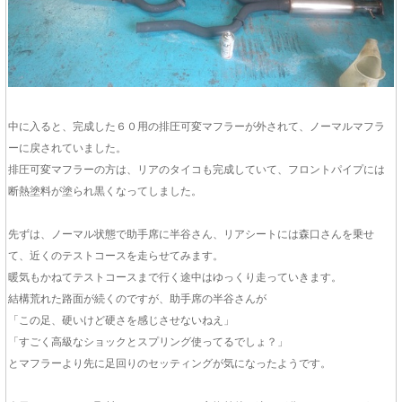
中に入ると、完成した６０用の排圧可変マフラーが外されて、ノーマルマフラ
ーに戻されていました。
排圧可変マフラーの方は、リアのタイコも完成していて、フロントパイプには
断熱塗料が塗られ黒くなってしました。
先ずは、ノーマル状態で助手席に半谷さん、リアシートには森口さんを乗せ
て、近くのテストコースを走らせてみます。
暖気もかねてテストコースまで行く途中はゆっくり走っていきます。
結構荒れた路面が続くのですが、助手席の半谷さんが
「この足、硬いけど硬さを感じさせないねえ」
「すごく高級なショックとスプリング使ってるでしょ？」
とマフラーより先に足回りのセッティングが気になったようです。