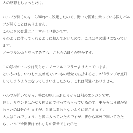
人の感想をちょっとだけ。
バルブが開くのを、2,800rpmに設定したので、街中で普通に乗っている限りバル
ブが開くことはありません。
このときの音量はノーマルより静かです。
そのように作ってくれるように頼んでおいたので、これはその通りになってい
ます。
ノーマル500Eと並べてみても、こちらのほうが静かです。
この領域のトルクは明らかにノーマルマフラーより太っています。
というのも、いつもの交差点でいつもの感覚で右折すると、ASRランプが点灯
してしまうようになってしまいましたから、これは間違いありません。
バルブが開いてから、特に4,000rpmあたりからは別のエンジンです。
但し、サウンドはかなり控えめで作ってもらっているので、中からは音質が変
わったのは分かりますが、音量は変わらないように聞こえます。
大人はこれでしょう、と悦に入っていたのですが、後から車外で聞いてみた
ら、バルブ全開後はそれなりの音量でした(^^;;