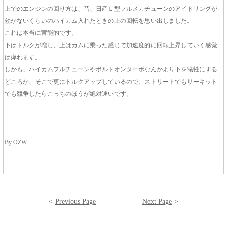
上でのエンジンの回り方は、昔、日産Ｌ型フルメカチューンのアイドリングが
効かないくらいのハイカム入れたときの上の回転を思い出しました。
これは本当に官能的です。
下はトルクが増し、上はカムに乗った感じで加速度的に回転上昇していく感覚
は痺れます。
しかも、ハイカムフルチューンやボルトオンターボなんかより下を犠牲にする
どころか、そこで更にトルクアップしているので、ストリートでもサーキット
でも競争したらこっちのほうが絶対速いです。
By OZW
<-
Previous Page
Next Page
->