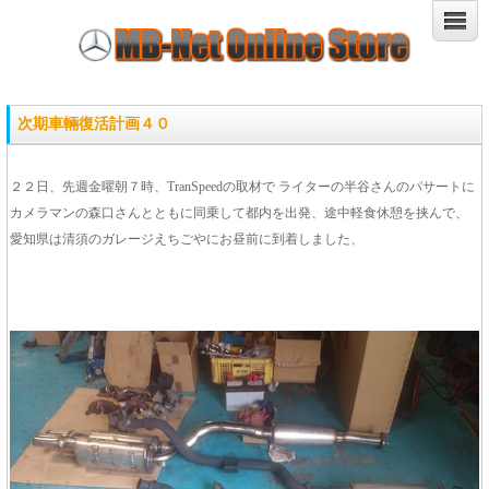
次期車輛復活計画４０
２２日、先週金曜朝７時、TranSpeedの取材で ライターの半谷さんのパサートに
カメラマンの森口さんとともに同乗して都内を出発、途中軽食休憩を挟んで、
愛知県は清須のガレージえちごやにお昼前に到着しました、