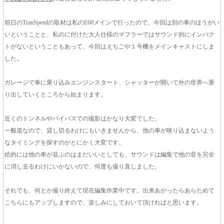
前日のTranSpeedの取材は私のE60メインで行ったので、今回は別の車のほうがい
いということと、私のに付けた大人仕様のマフラーではサウンド的にインパク
トがないということもあって、今回はえちごや１号機をメインキャストにしま
した。
ガレージで車に乗り込みエンジンスタート、シャッターが開いて外の世界へ乗
り出していくところから始まります。
近くのトンネルやバイパスでの撮影はかなり大変でした。
一般道なので、貸し切るわけにもいきませんから、他の車が映り込まないよう
なタイミングを探すのがとにかく大変です。
絵的には他の車が並ぶのはまだいいとしても、サウンドは編集で他の音を完全
に消し去るわけにいかないので、何度も撮り直しました。
それでも、何とか撮り終えて現在編集作業中です。出来あがったらあらためて
こちらにもアップしますので、楽しみにしておいて頂ければと思います。