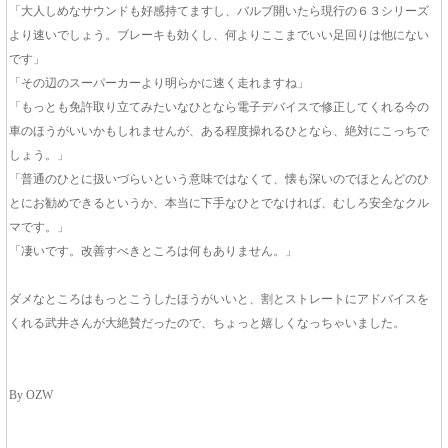
「大人しめなサウンドも好感持てますし、バルブ開いたら現行の６３シリーズ
より速いでしょう。ブレーキも効くし、何よりここまでいい足回りは他にない
です」
「その辺のスーパーカーより明らかに速く走れますね」
「もっとも免許取り立てみたいなひとなら電子デバイスで修正してくれる今の
車のほうがいいかもしれませんが、ある程度操れるひとなら、絶対にこっちで
しょう。」
「普通のひとに扱いづらいという意味ではなくて、懐も深いのでほとんどのひ
とにお勧めできるというか、本当に下手なひとでなければ、むしろ安全なクル
マです。」
「凄いです。改善すべきところは何もありません。」
ダメなところはもっとこうしたほうがいいと、割とストレートにアドバイスを
くれる武井さんが大絶賛だったので、ちょっと嬉しくなっちゃいました。
By OZW