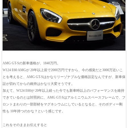
AMG GT-Sの新車価格が、1840万円。
W124 E60 AMGが 20年以上前で2000万円ですから、今の感覚だと3000万近いこ
とを考えると、AMG GT-Sはかなりリーゾナブルな価格設定なんですが、新車保
証が切れてからの維持はかなり大変そうです。
加えて、W124 E60が 20年以上経った今でも新車時以上のパフォーマンスを維持
できているのとは対照的に、AMG GT-Sはアルミニウムスペースフレームで、フ
ロントまわりの一部部材をマグネシウムにしているとなると、そのボディー剛
性も 10年持つのかな？という感じです。
これをそのままお伝えすると