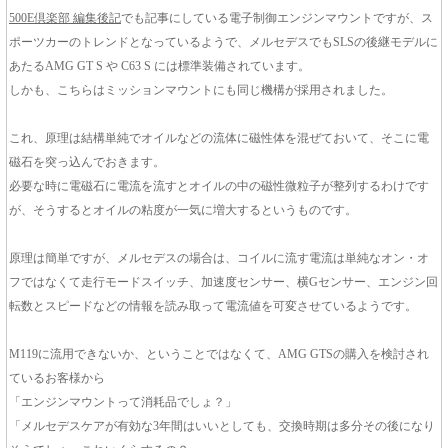
500E倶楽部 編集後記
でも記事にしている電子制御エンジンマウントですが、ス
ポーツカーのトレンドとなっているようで、メルセデスでもSLSの後継モデルに
あたるAMG GT S や C63 S には標準装備されています。
しかも、こちらはミッションマウントにも同じ機構が採用されました。
これ、原理は結構単純でオイルなどの流体に磁性体を混ぜておいて、そこに電
磁石を突っ込んでおきます。
必要な時に電磁石に電流を流すとオイルの中の磁性微粒子が整列するわけです
が、そうするとオイルの粘度が一気に増大するというものです。
原理は簡単ですが、メルセデスの場合は、コイルに流す電流は単純なオン・オ
フではなくて走行モードスイッチ、加速度センサー、横Gセンサー、エンジン回
転数とスピードなどの情報を読み取って電流値を可変させているようです。
M119に流用できないか、ということではなくて、AMG GTSの購入を検討され
ているお客様から
「エンジンマウントって消耗品でしょ？」
「メルセデスケアが有効な3年間はいいとしても、交換時期は多分その後になり