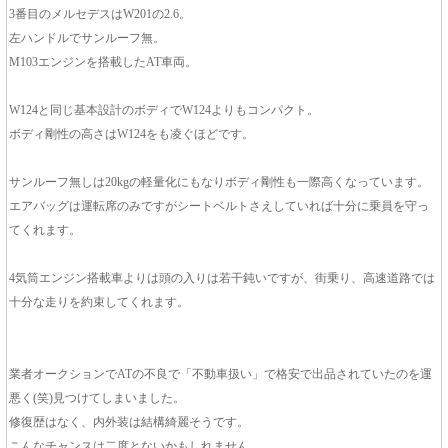
3番目のメルセデスはW201の2.6。
左ハンドルでサンルーフ無。
M103エンジンを搭載したAT車両。
W124と同じ基本設計のボディでW124よりもコンパクト。
ボディ剛性の高さはW124をも凌ぐほどです。
サンルーフ無しは20kgの軽量化にもなりボディ剛性も一際高くなっています。
エアバッグは運転席のみですがシートベルトさえしていれば十分に乗員を守っ
てくれます。
4気筒エンジン搭載車よりは頭の入りは若干鈍いですが、街乗り、高速道路では
十分な走りを約束してくれます。
業者オークションでATの不良で「不動車扱い」で格安で出品されていたのを運
悪く(笑)見つけてしまいました。
修復歴はなく、内外装は結構綺麗そうです。
こんなチャンスは二度とないかもしれません。