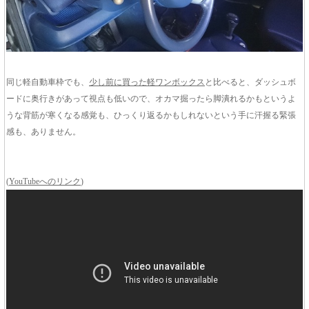
同じ軽自動車枠でも、
少し前に買った軽ワンボックス
と比べると、ダッシュボ
ードに奥行きがあって視点も低いので、オカマ掘ったら脚潰れるかもというよ
うな背筋が寒くなる感覚も、ひっくり返るかもしれないという手に汗握る緊張
感も、ありません。
(
YouTubeへのリンク
)