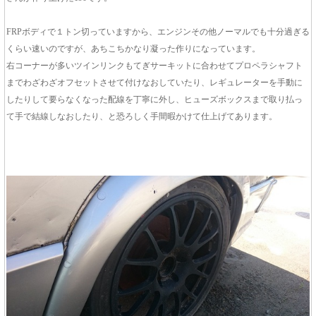
FRPボディで１トン切っていますから、エンジンその他ノーマルでも十分過ぎる
くらい速いのですが、あちこちかなり凝った作りになっています。
右コーナーが多いツインリンクもてぎサーキットに合わせてプロペラシャフト
までわざわざオフセットさせて付けなおしていたり、レギュレーターを手動に
したりして要らなくなった配線を丁寧に外し、ヒューズボックスまで取り払っ
て手で結線しなおしたり、と恐ろしく手間暇かけて仕上げてあります。