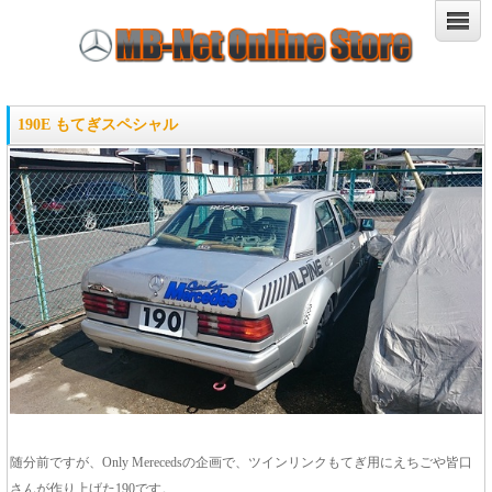
190E もてぎスペシャル
随分前ですが、Only Merecedsの企画で、ツインリンクもてぎ用にえちごや皆口
さんが作り上げた190です。