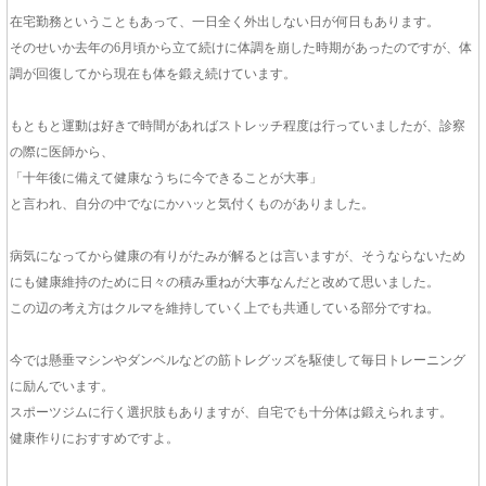
在宅勤務ということもあって、一日全く外出しない日が何日もあります。
そのせいか去年の6月頃から立て続けに体調を崩した時期があったのですが、体
調が回復してから現在も体を鍛え続けています。
もともと運動は好きで時間があればストレッチ程度は行っていましたが、診察
の際に医師から、
「十年後に備えて健康なうちに今できることが大事」
と言われ、自分の中でなにかハッと気付くものがありました。
病気になってから健康の有りがたみが解るとは言いますが、そうならないため
にも健康維持のために日々の積み重ねが大事なんだと改めて思いました。
この辺の考え方はクルマを維持していく上でも共通している部分ですね。
今では懸垂マシンやダンベルなどの筋トレグッズを駆使して毎日トレーニング
に励んでいます。
スポーツジムに行く選択肢もありますが、自宅でも十分体は鍛えられます。
健康作りにおすすめですよ。