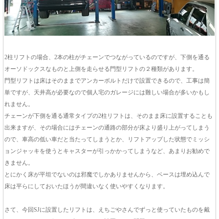
2柱リフトの場合、2本の柱がチェーンでつながっているのですが、下側を通る
オーソドックスなものと上側を走らせる門型リフトの２種類があります。
門型リフトは床はそのままでアンカーボルトだけで設置できるので、工事は簡
単ですが、天井高が必要なので個人宅のガレージには難しい場合が多いかもし
れません。
チェーンが下側を通る通常タイプの2柱リフトは、そのまま床に設置することも
出来ますが、その場合にはチェーンの通路の部分が床より盛り上がってしまう
ので、車高の低い車だと当たってしまうとか、リフトアップした状態でミッシ
ョンジャッキを使うとキャスターが引っかかってしまうなど、あまりお勧めで
きません。
とにかく床が平坦でないのは邪魔でしかありませんから、ベースは埋め込んで
床は平らにしておいたほうが間違いなく使いやすくなります。
さて、今回SJに設置したリフトは、えちごやさんでずっと使っていたものを戴