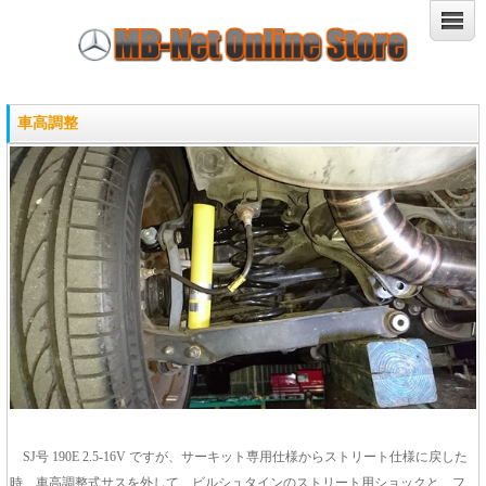
車高調整
SJ号 190E 2.5-16V ですが、サーキット専用仕様からストリート仕様に戻した
時、車高調整式サスを外して、ビルシュタインのストリート用ショックと、フ