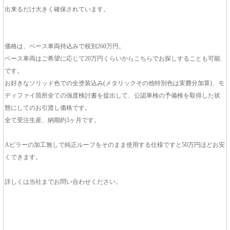
出来るだけ大きく確保されています。
価格は、ベース車両持込みで税別260万円。
ベース車両はご希望に応じて20万円くらいからこちらでお探しすることも可能
です。
お好きなソリッド色での全塗装込み(メタリックその他特別色は実費分加算)、モ
ディファイ箇所全ての強度検討書を提出して、公認車検の予備検を取得した状
態にしてのお引渡し価格です。
全て受注生産、納期約3ヶ月です。
Aピラーの加工無しで純正ルーフをそのまま使用する仕様ですと50万円ほどお安
くできます。
詳しくは当社までお問い合わせください。