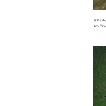
低速トル
400E