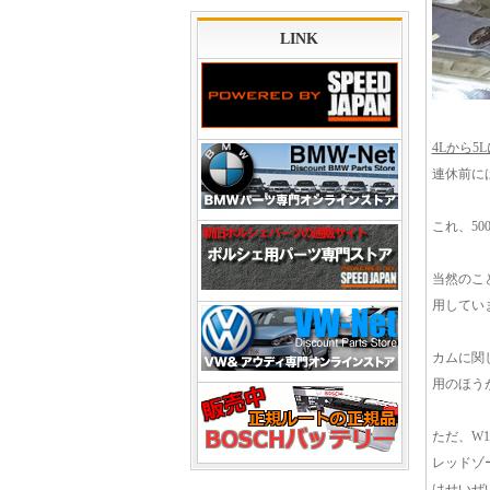
LINK
4Lから5L
連休前に
これ、5
当然のこと
用してい
カムに関
用のほう
ただ、W1
レッドゾー
はせいぜ