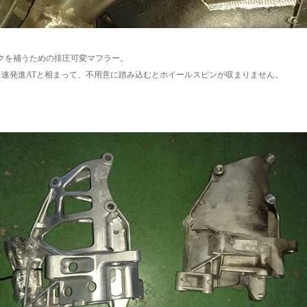
クを補うための排圧可変マフラー。
用の1速発進ATと相まって、不用意に踏み込むとホイールスピンが収まりません。