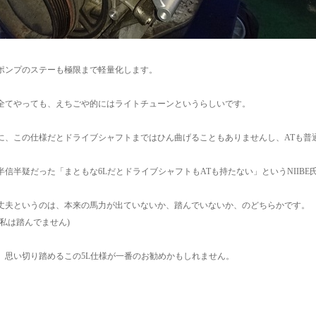
ポンプのステーも極限まで軽量化します。
全てやっても、えちごや的にはライトチューンというらしいです。
に、この仕様だとドライブシャフトまではひん曲げることもありませんし、ATも普
半信半疑だった「まともな6LだとドライブシャフトもATも持たない」というNIIB
丈夫というのは、本来の馬力が出ていないか、踏んでいないか、のどちらかです。
に私は踏んでません)
、思い切り踏めるこの5L仕様が一番のお勧めかもしれません。