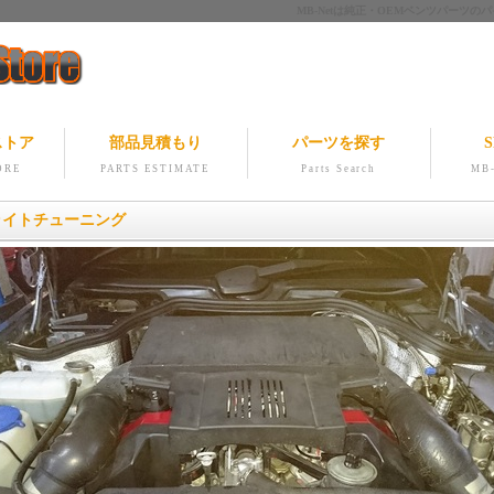
MB-Netは純正・OEMベンツパー
ストア
部品見積もり
パーツを探す
S
ORE
PARTS ESTIMATE
Parts Search
MB-
 ライトチューニング