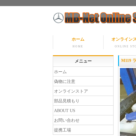
ホーム
オンライン
HOME
ONLINE ST
M119
メニュー
ホーム
偽物に注意
オンラインストア
部品見積もり
ABOUT US
お問い合わせ
提携工場