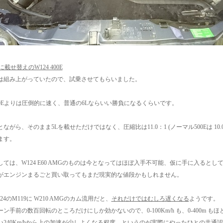
に載せ替えのW124 400E
は組み上がっていたので、試乗させてもらいました。
00Eよりは圧倒的に速く、普通の6Lならいい勝負になるくらいです。
ながら、そのまま5Lを載せただけではなく、圧縮比は11.0：1 (ノーマル500Eは 10.
ます。
しては、W124 E60 AMGのものは今となってはほぼ入手不可能、仮に手に入るとし
がエンジンまるごと買い取ってもまだ現実的な値段かもしれません。
24のM119に W210 AMGのカム流用だと、
それだけではむしろ遅くなる
ようです。
ン手前の数百回転のところだけにしか効かないので、0-100Km/h も、0-400m
い240Km/hから上の加速が少しよくなる程度、というのが実際にやったひとの共通