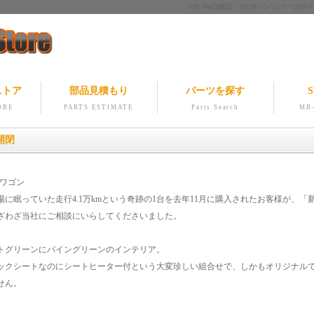
MB-Netは純正・OEMベンツパー
ストア
部品見積もり
パーツを探す
S
ORE
PARTS ESTIMATE
Parts Search
MB-
開閉
20ワゴン
場に眠っていた走行4.1万kmという奇跡の1台を去年11月に購入されたお客様が、
ざわざ当社にご相談にいらしてくださいました。
トグリーンにパイングリーンのインテリア。
ックシートなのにシートヒーター付という大変珍しい組合せで、しかもオリジナルで
せん。