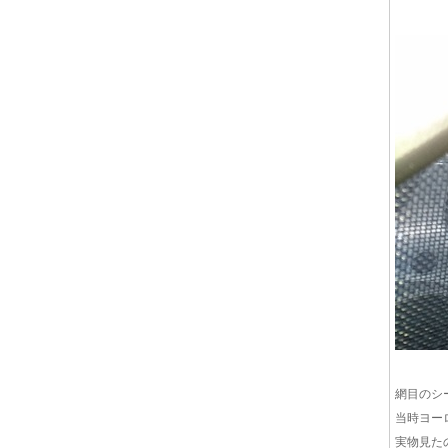
網目のシ
当時ヨー
実物見た