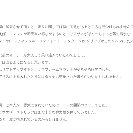
初に試乗させて頂くと、走りに関しては特に問題があるところは見受けられません
えば、エンジンが若干重い感じがするのと、リアサスがほんのちょっと落ち着かな
タイヤ(コンチネンタル・コンフォートコンタクト５)のグリップがこのクルマには
は前のオーナーが大人しく乗り過ぎていたのでしょう。
けば回るようになると思います。
はリフトアップすると、サブフレームマウントがそろそろ限界でした。
アサスに手を入れたときにはタイヤも交換されたほうがいいかもしれません。
回、ご本人が一番気にされていたのは、ドアの開閉のタッチでした。
とウエザーストリップはまだ十分な弾力性を保っていました。
ると一度交換されているのかもしれません。