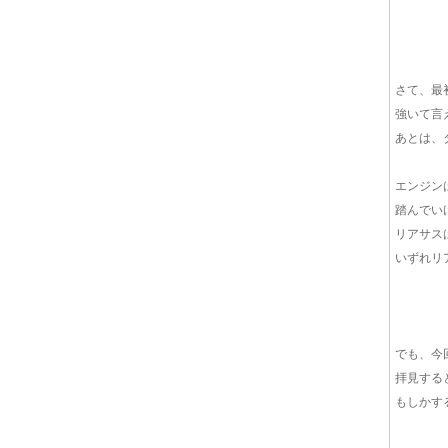
さて、最
強いて言
あとは、
エンジン
踏んでい
リアサス
いずれリ
でも、今
拝見する
もしかす