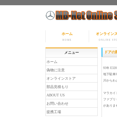
ホーム
オンライン
HOME
ONLINE ST
ドアの
メニュー
ホーム
93年 E3
偽物に注意
地下駐車
オンラインストア
川からわ
部品見積もり
マラカイ
ABOUT US
ファブリ
お問い合わせ
がありま
提携工場