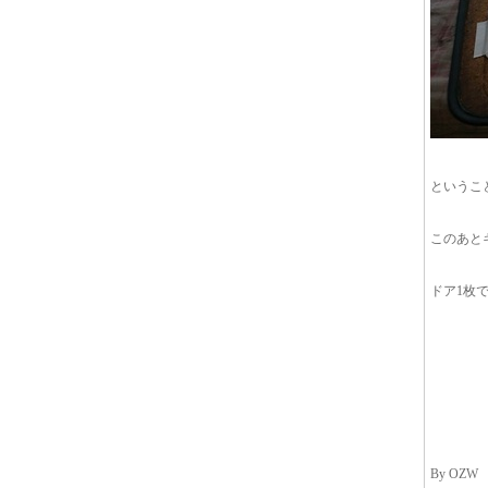
というこ
このあと
ドア1枚
By OZW