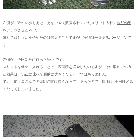
右側が、Ver.1の少しあとにえちごやで販売されていたスリット入れて
冷却効果
をアップさせたVer.2
。
弊社で取り扱いを始めたのは最近のことですが、実績は一番あるバージョンで
す。
左側が、
今回新たに作ったVer.3
です。
スリットを斜めに入れることで、表面積を増やしたのですが、それ単独での冷
却効果は、Ver.2に比べて劇的に大きくなるわけではありません。
でも、加工屋さんでの切削時間は長くなってしまったので、原価は2千円ほど高
くなってしまいました。