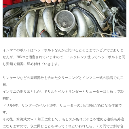
インマニのボルトはヘッドボルトなんかと比べるとそこまでシビアではありま
せんが、28Nmと指定されていますので、トルクレンチ使ってヘッドボルトと同
じ要領で順番に締め付けていきます。
リンケージなどの周辺部分も含めたクリーニングとインマニ一式の脱着で丸二
日。
インマニの削り落としが、ドリルとベルトサンダーとリューター回し放しで30
時間。
ドリル6本、サンダーのベルト10本、リューターの刃が10個だめになる作業で
す。
その後、水流式のWPC加工に出して、もしスがあればそこを埋める溶接も外注
になりますので、仮に同じことをやってくれといわれたら、30万円では割が合