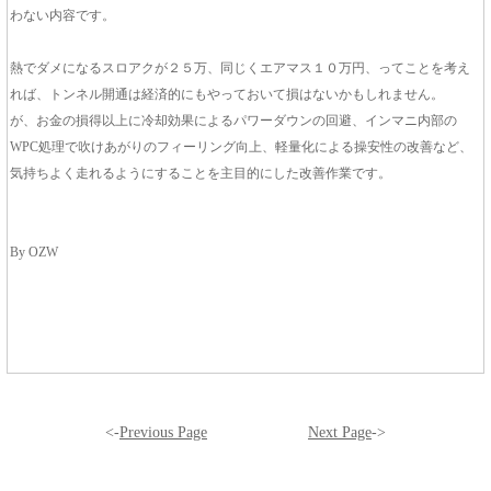
わない内容です。
熱でダメになるスロアクが２５万、同じくエアマス１０万円、ってことを考え
れば、トンネル開通は経済的にもやっておいて損はないかもしれません。
が、お金の損得以上に冷却効果によるパワーダウンの回避、インマニ内部の
WPC処理で吹けあがりのフィーリング向上、軽量化による操安性の改善など、
気持ちよく走れるようにすることを主目的にした改善作業です。
By OZW
<-
Previous Page
Next Page
->