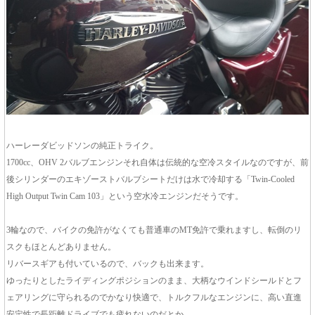
ハーレーダビッドソンの純正トライク。
1700cc、OHV 2バルブエンジンそれ自体は伝統的な空冷スタイルなのですが、前
後シリンダーのエキゾーストバルブシートだけは水で冷却する「Twin-Cooled
High Output Twin Cam 103」という空水冷エンジンだそうです。
3輪なので、バイクの免許がなくても普通車のMT免許で乗れますし、転倒のリ
スクもほとんどありません。
リバースギアも付いているので、バックも出来ます。
ゆったりとしたライディングポジションのまま、大柄なウインドシールドとフ
ェアリングに守られるのでかなり快適で、トルクフルなエンジンに、高い直進
安定性で長距離ドライブでも疲れないのだとか。