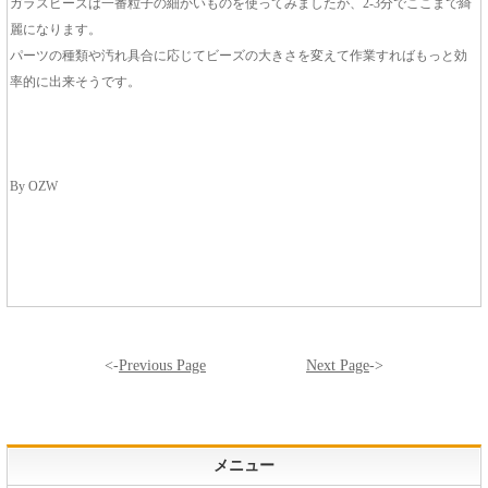
ガラスビーズは一番粒子の細かいものを使ってみましたが、2-3分でここまで綺
麗になります。
パーツの種類や汚れ具合に応じてビーズの大きさを変えて作業すればもっと効
率的に出来そうです。
By OZW
<-
Previous Page
Next Page
->
メニュー