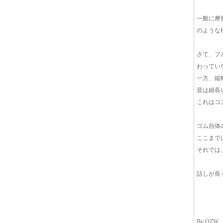
一般に摩
のような
さて、フ
わってい
一方、縦
昔は細長
これはコ
ゴム自体
ここまで
それでは
話しが長
By OZW