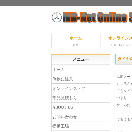
ホーム
オンライン
HOME
ONLINE ST
タイヤ
メニュー
ホーム
以前ノーマ
偽物に注意
もちろん
オンラインストア
てもタイ
部品見積もり
つまり、
か、みた
ABOUT US
お問い合わせ
そもそも
提携工場