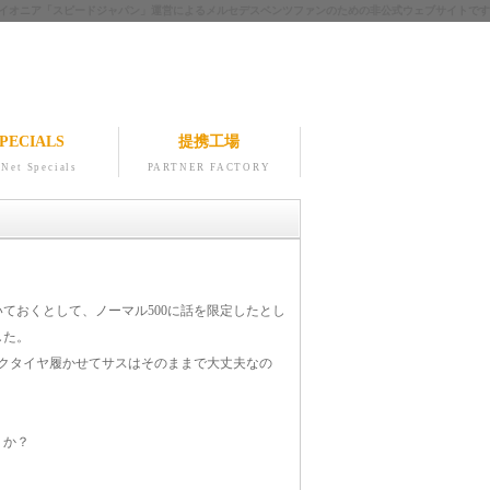
ツのパイオニア「スピードジャパン」運営によるメルセデスベンツファンのための非公式ウェブサイトです
PECIALS
提携工場
Net Specials
PARTNER FACTORY
ておくとして、ノーマル500に話を限定したとし
した。
ックタイヤ履かせてサスはそのままで大丈夫なの
うか？