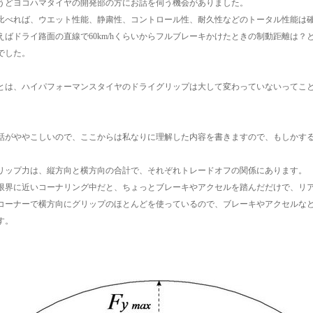
うどヨコハマタイヤの開発部の方にお話を伺う機会がありました。
と比べれば、ウエット性能、静粛性、コントロール性、耐久性などのトータル性能は
えばドライ路面の直線で60km/hくらいからフルブレーキかけたときの制動距離は
でした。
とは、ハイパフォーマンスタイヤのドライグリップは大して変わっていないってこ
。
話がややこしいので、ここからは私なりに理解した内容を書きますので、もしかす
リップ力は、縦方向と横方向の合計で、それぞれトレードオフの関係にあります。
限界に近いコーナリング中だと、ちょっとブレーキやアクセルを踏んだだけで、リ
コーナーで横方向にグリップのほとんどを使っているので、ブレーキやアクセルな
す。