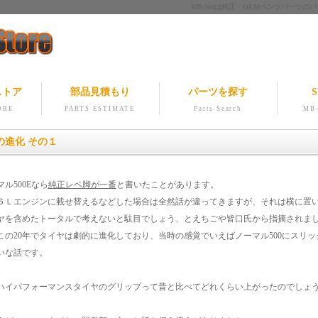
MB-Netは純正・OEMベンツパー
ストア
部品見積もり
パーツを探す
S
ORE
PARTS ESTIMATE
Parts Search
MB-
の進化 その１
ル500Eなら
純正レベ脚が一番
と書いたことがあります。
６Ｌエンジンに載せ替えるなどした場合は全然話が違ってきますが、それは横に置い
ヤを含めたトータルで考えないと駄目でしょう、とえちごや皆口氏から指摘されま
この20年でタイヤは劇的に進化しており、当時の感覚でいえばノーマル500にスリ
いな話です。
ハイパフォーマンスタイヤのグリップって昔と比べてどれくらい上がったのでしょ