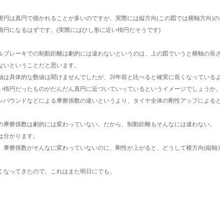
擦円は真円で描かれることが多いのですが、実際には縦方向(この図では横軸方向)
楕円になるはずです。(実際にはひし形に近い楕円だそうです)
ルブレーキでの制動距離は劇的には違わないというのは、上の図でいうと横軸の長
ないということだと思います。
軸は具体的な数値は聞けませんでしたが、20年前と比べると確実に長くなっている
い楕円だったものがだんだん真円に近づいていっているというイメージでしょうか
ンパウンドなどによる摩擦係数の違いというより、タイヤ全体の剛性アップによる
の摩擦係数は劇的には変わっていない。だから、制動距離もそんなには違わない。
は分かります。
、摩擦係数がそんなに変わっていないのに、剛性が上がると、どうして横方向(縦軸
くなってきたので、これはまた明日にでも。