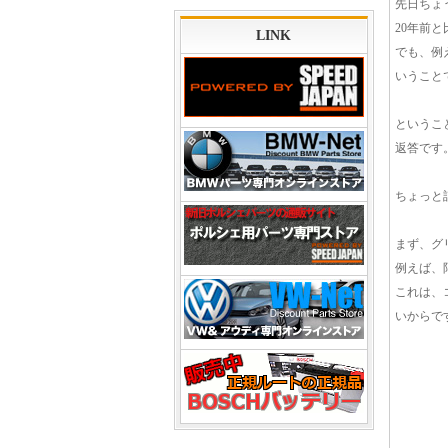
先日ちょ
20年前
LINK
でも、例
いうこと
というこ
返答です
ちょっと
まず、グ
例えば、
これは、
いからで