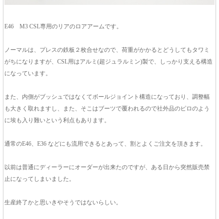
E46 M3 CSL専用のリアのロアアームです。
ノーマルは、プレスの鉄板２枚合せなので、荷重がかかるとどうしてもタワミ
がちになりますが、CSL用はアルミ(超ジュラルミン)製で、しっかり支える構造
になっています。
また、内側がブッシュではなくてボールジョイント構造になっており、調整幅
も大きく取れますし、また、そこはブーツで覆われるので社外品のピロのよう
に埃も入り難いという利点もあります。
通常のE46、E36 などにも流用できるとあって、割とよくご注文を頂きます。
以前は普通にディーラーにオーダーが出来たのですが、ある日から突然販売禁
止になってしまいました。
生産終了かと思いきやそうではないらしい。