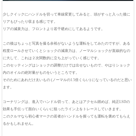
少しクイックにハンドルを切って車線変更してみると、頭がすっと入った後に
リアもぴったり収まる感じです。
リアの減衰力は、フロントより若干硬めにしてあるようです。
この後はちょっと写真を撮る余裕がないような運転をしてみたのですが、ある
程度ロールさせていくとショックの減衰力は、ノーマルショックが直線的なの
に大して、これは２次関数的に立ち上がっていく感じです。
このセッティングはショックの調整だけでは出せないもので、やはりショック
内のオイルの絶対量がものをいうところです。
そのためにあれだけ太いもの (ノーマルの1.5倍くらい) になっているのだと思い
ます。
コーナリングは、進入でハンドル切って、あとはアクセル踏めば、純正LSDの
効果も手伝って面白いくらいに狙ったライン上をトレースしていきます。
このクルマなら初心者マークの若者がハンドルを握っても運転を褒めてもらえ
るかもしれません。