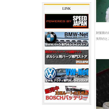
LINK
対策前の
矢印のと