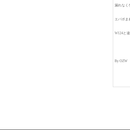
漏れなく
エバポま
W124
By OZW