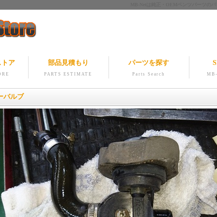
MB-Netは純正・OEMベンツパー
ストア
部品見積もり
パーツを探す
S
ORE
PARTS ESTIMATE
Parts Search
MB-
ーバルブ