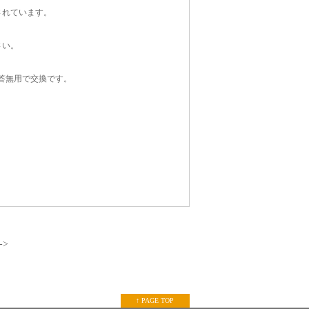
されています。
さい。
答無用で交換です。
->
↑ PAGE TOP