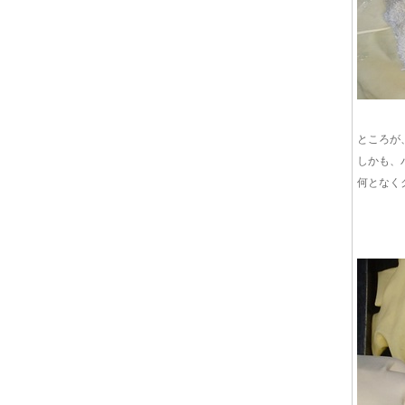
ところが
しかも、
何となく