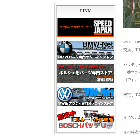
LINK
W126 
交換して
バッテリ
一番マズ
目です。
充電して
それで、
その時点