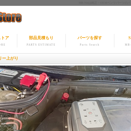
MB-Netは純正・OEMベンツパー
ストア
部品見積もり
パーツを探す
S
ORE
PARTS ESTIMATE
Parts Search
MB-
リー上がり