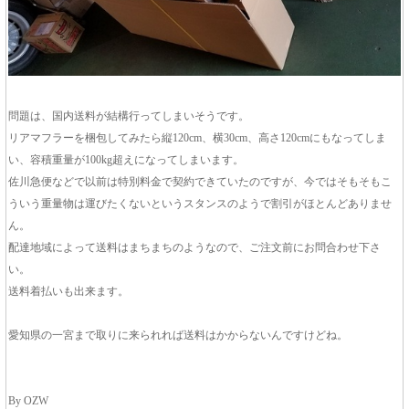
問題は、国内送料が結構行ってしまいそうです。
リアマフラーを梱包してみたら縦120cm、横30cm、高さ120cmにもなってしま
い、容積重量が100kg超えになってしまいます。
佐川急便などで以前は特別料金で契約できていたのですが、今ではそもそもこ
ういう重量物は運びたくないというスタンスのようで割引がほとんどありませ
ん。
配達地域によって送料はまちまちのようなので、ご注文前にお問合わせ下さ
い。
送料着払いも出来ます。
愛知県の一宮まで取りに来られれば送料はかからないんですけどね。
By OZW