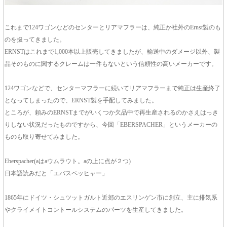
これまで124ワゴンなどのセンターとリアマフラーは、純正か社外のErnst製のも
のを扱ってきました。
ERNSTはこれまで1,000本以上販売してきましたが、輸送中のダメージ以外、製
品そのものに関するクレームは一件もないという信頼性の高いメーカーです。
124ワゴンなどで、センターマフラーに続いてリアマフラーまで純正は生産終了
となってしまったので、ERNST製を手配してみました。
ところが、頼みのERNSTまでがいくつか欠品中で再生産されるのかさえはっき
りしない状況だったものですから、今回「EBERSPACHER」というメーカーの
ものも取り寄せてみました。
Eberspacher(aはaウムラウト。aの上に点が２つ)
日本語読みだと「エバスペッヒャー」
1865年にドイツ・シュツットガルト近郊のエスリンゲン市に創立、主に排気系
やクライメイトコントールシステムのパーツを生産してきました。