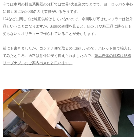
今では車両の排気系機器の分野では世界4大企業のひとつで、ヨーロッパを中心
に19カ国に約5,600名の従業員がいるそうです。
124などに関しては純正供給はしていないので、今回取り寄せたマフラーは社外
品ということになりますが、細部の処理を見ると、ERNSTや純正品に勝るとも
劣らないクオリティーで作られていることが分かります。
前にも書きましたが
、コンテナ便で取るのは厳しいので、ハレット便で輸入し
てみたところ、送料は意外に安く抑えられましたので、
製品自体の価格は結構
リーゾナブルにご案内出来たと思います。