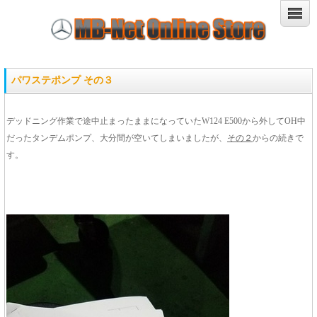
パワステポンプ その３
デッドニング作業で途中止まったままになっていたW124 E500から外してOH中
だったタンデムポンプ、大分間が空いてしまいましたが、
その２
からの続きで
す。