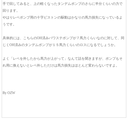
手で回してみると、上の軽くなったタンデムポンプのさらに半分くらいの力で
回ります。
やはりレベポンプ用の十字ピストンの駆動はかなりの馬力損失になっているよ
うです。
具体的には、こちらのOH済みパワステポンプが７馬力くらいなのに対して、同
じくOH済みのタンデムポンプが１５馬力くらいのロスになるでしょうか。
よく「レベを外したから馬力が上がって」なんて話を聞きますが、ポンプもそ
れ用に換えないとレベ外しただけは馬力損失はほとんど変わらないですよ。
By OZW