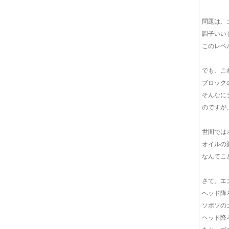
問題は、
調子いい
このレベ
でも、こ
ブロック
そんなに
のですが
世間では
オイルの
なんてこ
さて、エ
ヘッド降
ソボソの
ヘッド降