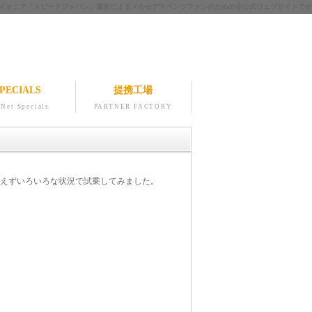
ツのパイオニア「スピードジャパン」運営によるメルセデスベンツファンのための非公式ウェブサイトです
PECIALS
提携工場
Net Specials
PARTNER FACTORY
えずいろいろな状況で試乗してみました。