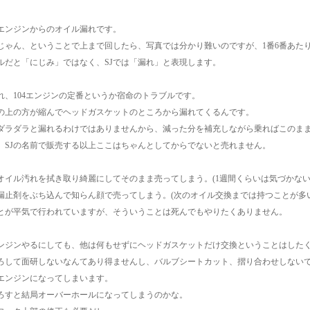
エンジンからのオイル漏れです。
じゃん、ということで上まで回したら、写真では分かり難いのですが、1番6番あた
ルだと「にじみ」ではなく、SJでは「漏れ」と表現します。
れ、104エンジンの定番というか宿命のトラブルです。
の上の方が縮んでヘッドガスケットのところから漏れてくるんです。
ダラダラと漏れるわけではありませんから、減った分を補充しながら乗ればこのま
、SJの名前で販売する以上ここはちゃんとしてからでないと売れません。
オイル汚れを拭き取り綺麗にしてそのまま売ってしまう。(1週間くらいは気づかない
漏止剤をぶち込んで知らん顔で売ってしまう。(次のオイル交換までは持つことが多い
とが平気で行われていますが、そういうことは死んでもやりたくありません。
ンジンやるにしても、他は何もせずにヘッドガスケットだけ交換ということはした
ろして面研しないなんてあり得ませんし、バルブシートカット、摺り合わせしない
エンジンになってしまいます。
ろすと結局オーバーホールになってしまうのかな。