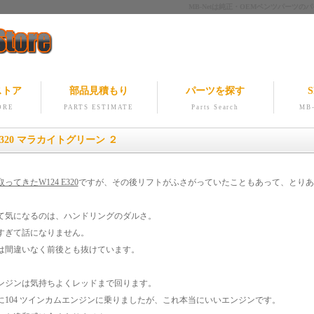
MB-Netは純正・OEMベンツパー
ストア
部品見積もり
パーツを探す
S
ORE
PARTS ESTIMATE
Parts Search
MB-
 E320 マラカイトグリーン ２
ってきたW124 E320
ですが、その後リフトがふさがっていたこともあって、とりあ
て気になるのは、ハンドリングのダルさ。
すぎて話になりません。
は間違いなく前後とも抜けています。
ンジンは気持ちよくレッドまで回ります。
に104 ツインカムエンジンに乗りましたが、これ本当にいいエンジンです。