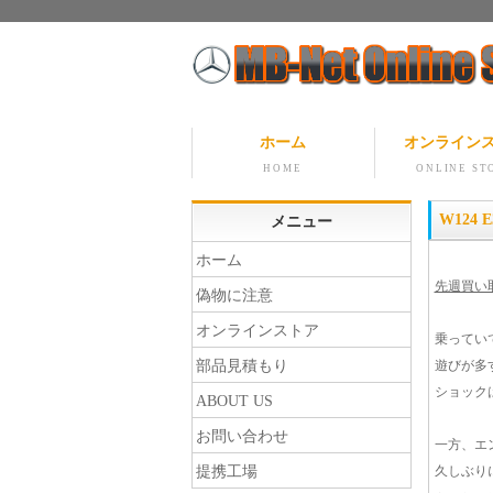
ホーム
オンライン
HOME
ONLINE ST
W124
メニュー
ホーム
先週買い取
偽物に注意
オンラインストア
乗ってい
部品見積もり
遊びが多
ショック
ABOUT US
お問い合わせ
一方、エ
提携工場
久しぶり