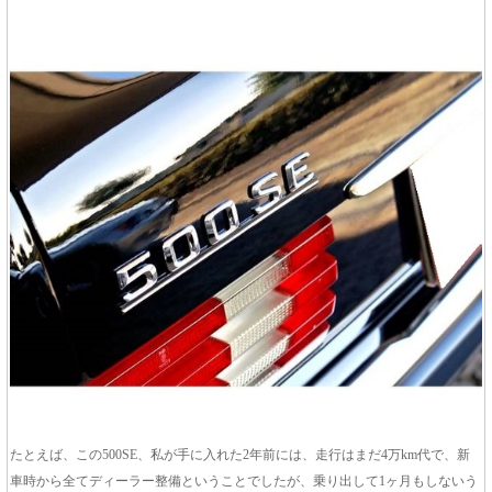
たとえば、この500SE、私が手に入れた2年前には、走行はまだ4万km代で、新
車時から全てディーラー整備ということでしたが、乗り出して1ヶ月もしないう